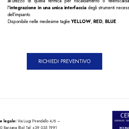
all’utilizzo di quella termica per riscaldamento o teleriscald
l
‘integrazione in una unica interfaccia
degli strumenti necess
dell’impianto.
Disponibile nelle medesime taglie
YELLOW
,
RED
,
BLUE
.
RICHIEDI PREVENTIVO
e legale:
Via Luigi Pirandello 4/6 –
30 Barzana (Bg) Tel: +39 035 1991