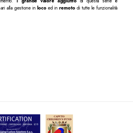
amento. Il
grande valore aggiunto
di questa serie è
ari alla gestione in
loco
ed in
remoto
di tutte le funzionalità