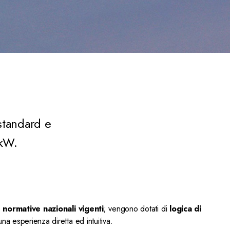
standard e
 kW.
e
normative nazionali vigenti
; vengono dotati di
logica di
na esperienza diretta ed intuitiva.