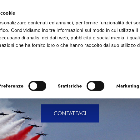
 cookie
A
SERVIZI
PRODUZIONE
NEWS
SHOP
CONT
rsonalizzare contenuti ed annunci, per fornire funzionalità dei so
ffico. Condividiamo inoltre informazioni sul modo in cui utilizza il 
 occupano di analisi dei dati web, pubblicità e social media, i qual
azioni che ha fornito loro o che hanno raccolto dal suo utilizzo d
CCELLENZA ITALIA
Preferenze
Statistiche
Marketing
CONTATTACI