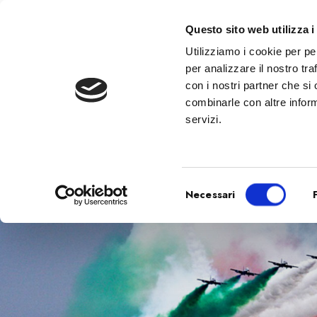
Questo sito web utilizza i
AZIEND
Utilizziamo i cookie per pe
per analizzare il nostro tra
con i nostri partner che si
combinarle con altre inform
servizi.
E
S
Necessari
e
l
e
z
i
o
n