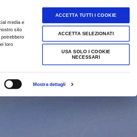
ATTI
ACCETTA TUTTI I COOKIE
cial media e
nostro sito
ACCETTA SELEZIONATI
i potrebbero
ei loro
USA SOLO I COOKIE
NECESSARI
NA
Mostra dettagli