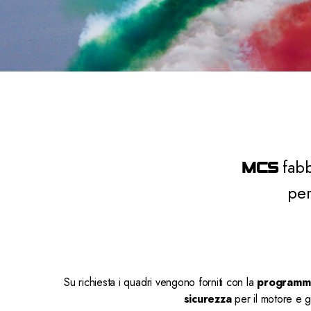
e
d
e
l
c
o
n
s
e
n
fabb
MCS
s
o
per
Su richiesta i quadri vengono forniti con la
programm
sicurezza
per il motore e g