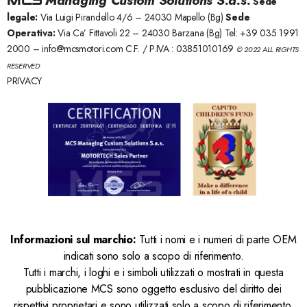
Managing Custom Solutions S.a.s.
Sede
legale:
Via Luigi Pirandello 4/6 – 24030 Mapello (Bg)
Sede
Operativa:
Via Ca’ Fittavoli 22 – 24030 Barzana (Bg) Tel: +39 035 1991
2000 –
info@mcsmotori.com
C.F. / P.IVA : 03851010169
© 2022 ALL RIGHTS
RESERVED
PRIVACY
Informazioni sul marchio:
Tutti i nomi e i numeri di parte OEM
indicati sono solo a scopo di riferimento.
Tutti i marchi, i loghi e i simboli utilizzati o mostrati in questa
pubblicazione MCS sono oggetto esclusivo del diritto dei
rispettivi proprietari e sono utilizzati solo a scopo di riferimento.