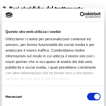
3.
Basi giuridiche del trattamento
I dati di navigazione e le informazioni tecniche strettamente
necessarie per l’erogazione del servizio saranno trattati poiché
necessari per il perseguimento del legittimo interesse di
MCS
Questo sito web utilizza i cookie
MANAGING CUSTOM SOLUTIONS
alla pubblicazione e
Utilizziamo i cookie per personalizzare contenuti ed
alla gestione del proprio sito internet.
annunci, per fornire funzionalità dei social media e per
analizzare il nostro traffico. Condividiamo inoltre
I dati relativi alle comunicazioni di posta elettronica saranno trattati
informazioni sul modo in cui utilizza il nostro sito con i
in forza del consenso espresso dagli utenti contestualmente alla
nostri partner che si occupano di analisi dei dati web,
compilazione del modulo di richiesta online.
pubblicità e social media, i quali potrebbero combinarle
con altre informazioni che ha fornito loro o che hanno
4.
Modalità del trattamento e periodo di
raccolto dal suo utilizzo dei loro servizi.
conservazione dei dati
S
Il trattamento dei dati sarà effettuato sia manualmente che con
Necessari
e
l’ausilio di mezzi informatici e telematici. I dati saranno conservati
l