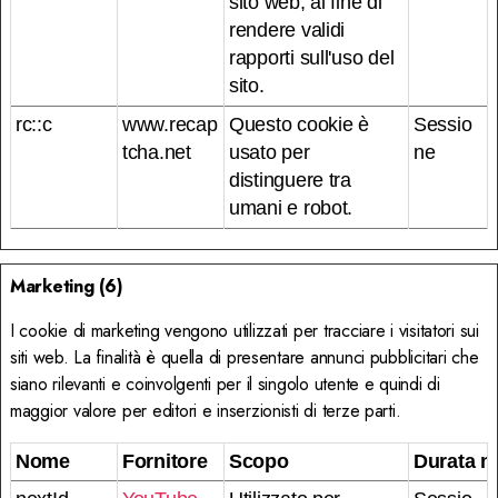
sito web, al fine di
rendere validi
rapporti sull'uso del
sito.
rc::c
www.recap
Questo cookie è
Sessio
tcha.net
usato per
ne
distinguere tra
umani e robot.
Marketing (6)
I cookie di marketing vengono utilizzati per tracciare i visitatori sui
siti web. La finalità è quella di presentare annunci pubblicitari che
siano rilevanti e coinvolgenti per il singolo utente e quindi di
maggior valore per editori e inserzionisti di terze parti.
Nome
Fornitore
Scopo
Durata m