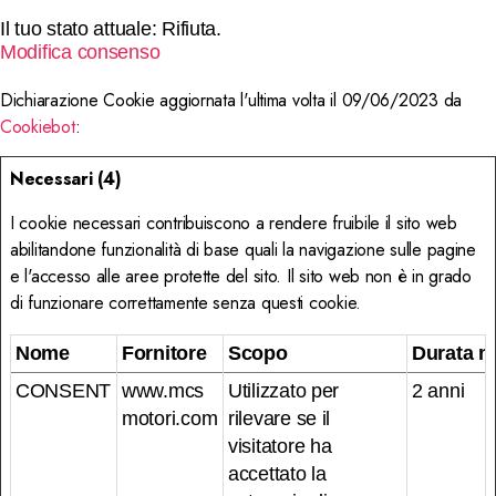
Il tuo stato attuale: Rifiuta.
Modifica consenso
Dichiarazione Cookie aggiornata l'ultima volta il 09/06/2023 da
Cookiebot
:
Necessari (4)
I cookie necessari contribuiscono a rendere fruibile il sito web
abilitandone funzionalità di base quali la navigazione sulle pagine
e l'accesso alle aree protette del sito. Il sito web non è in grado
di funzionare correttamente senza questi cookie.
Nome
Fornitore
Scopo
Durata m
CONSENT
www.mcs
Utilizzato per
2 anni
motori.com
rilevare se il
visitatore ha
accettato la