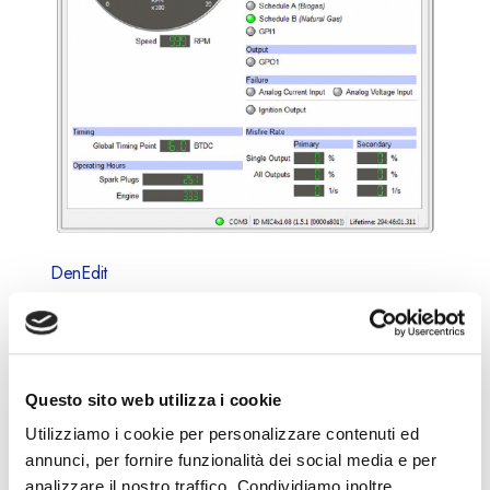
DenEdit
IC-Software
MICT_1_12_3
Questo sito web utilizza i cookie
MICT_2_13
Utilizziamo i cookie per personalizzare contenuti ed
FlashTool 0.16
annunci, per fornire funzionalità dei social media e per
analizzare il nostro traffico. Condividiamo inoltre