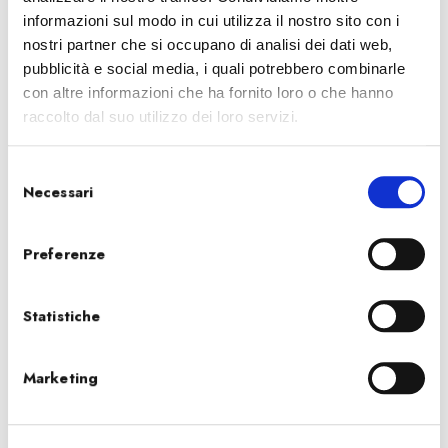
DetCon
informazioni sul modo in cui utilizza il nostro sito con i
SC100
nostri partner che si occupano di analisi dei dati web,
pubblicità e social media, i quali potrebbero combinarle
WinScope
con altre informazioni che ha fornito loro o che hanno
raccolto dal suo utilizzo dei loro servizi.
CATALOGHI
S
Necessari
e
l
e
Preferenze
z
i
o
Statistiche
n
e
Marketing
d
e
l