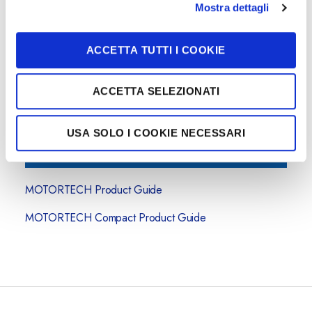
c
Mostra dettagli
o
n
ACCETTA TUTTI I COOKIE
s
e
n
ACCETTA SELEZIONATI
s
o
USA SOLO I COOKIE NECESSARI
MOTORTECH Product Guide
MOTORTECH Compact Product Guide